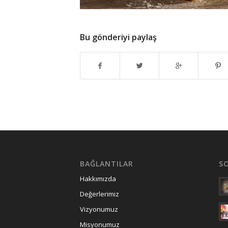
Bu gönderiyi paylaş
BAĞLANTILAR
S
Hakkımızda
Değerlerimiz
Vizyonumuz
Misyonumuz