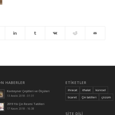
ON HABERLER
ETİKETLER
ihracat
ithalat
küresel
Konteyner Çeşitleri ve Ölçüleri
13 Aralık 2018 - 01:31
ticaret
Çin tatilleri
çözüm
2019 Yılı Çin Resmi Tatilleri
17 Kasım 2018 - 16:38
SİTE DİLİ