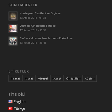
SON HABERLER
Konteyner Çeşitleri ve Ölçüleri
13 Aralık 2018 - 01:31
2019 Yılı Çin Resmi Tatilleri
17 Kasım 2018 - 16:38
Çin’de Yaklaşan Fuarlar ve İş Etkinlikleri
13 Kasım 2018 - 23:41
ETİKETLER
ihracat
ithalat
küresel
ticaret
Çin tatilleri
çözüm
SİTE DİLİ
English
Türkçe