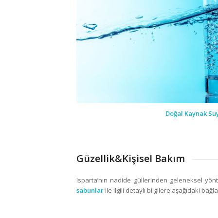
Doğal Kaynak Su
Güzellik&Kişisel Bakım
Isparta’nın nadide güllerinden geleneksel yö
sabunlar
ile ilgili detaylı bilgilere aşağıdaki bağlan