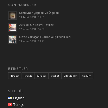
SON HABERLER
Konteyner Çeşitleri ve Ölçüleri
13 Aralık 2018 - 01:31
2019 Yılı Çin Resmi Tatilleri
17 Kasım 2018 - 16:38
Çin’de Yaklaşan Fuarlar ve İş Etkinlikleri
13 Kasım 2018 - 23:41
ETİKETLER
ihracat
ithalat
küresel
ticaret
Çin tatilleri
çözüm
SİTE DİLİ
English
Türkçe